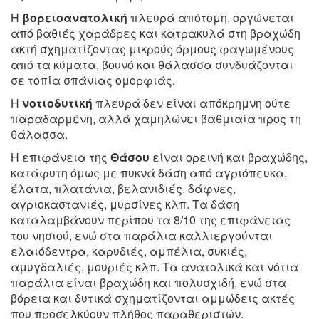
Η
βορειοανατολική
πλευρά απότομη, οργώνεται
από βαθιές χαράδρες και κατρακυλά στη βραχώδη
ακτή σχηματίζοντας μικρούς όρμους φαγωμένους
από τα κύματα, βουνό και θάλασσα συνδυάζονται
σε τοπία σπάνιας ομορφιάς.
Η
νοτιοδυτική
πλευρά δεν είναι απόκρημνη ούτε
παραδαρμένη, αλλά χαμηλώνει βαθμιαία προς τη
θάλασσα.
Η επιφάνεια της
Θάσου
είναι ορεινή και βραχώδης,
κατάφυτη όμως με πυκνά δάση από αγριόπευκα,
έλατα, πλατάνια, βελανιδιές, δάφνες,
αγριοκαστανιές, μυρσίνες κλπ. Τα δάση
καταλαμβάνουν περίπου τα 8/10 της επιφάνειας
του νησιού, ενώ στα παράλια καλλιεργούνται
ελαιόδεντρα, καρυδιές, αμπέλια, συκιές,
αμυγδαλιές, μουριές κλπ. Τα ανατολικά και νότια
παράλια είναι βραχώδη και πολυσχιδή, ενώ στα
βόρεια και δυτικά σχηματίζονται αμμώδεις ακτές
που προσελκύουν πλήθος παραθεριστών.