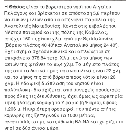
Η
Θάσος
είναι το βορειότερο νησί του Αιγαίου
Πελάγους και βρίσκεται σε απόσταση 5,8 περίπου
ναυτικών μιλίων από τα απέναντι παράλια της
Ανατολικής Μακεδονίας. Κοντά στις εκβολές του
Νέστου ποταμού και της πόλης της Καβάλας,
απέχει 160 περίπου χλμ. από την Θεσσαλονίκη
(Βόρειο πλάτος 40 40' και Ανατολικό μήκος 24 40').
Έχει σχήμα σχεδόν κυκλικό και απλώνεται σε
επιφάνεια 378,84 τετρ. Χλμ., ενώ το μήκος των
ακτών της φτάνει τα 95,4 χλμ. Το μέγιστο πλάτος
της από τα δυτικά προς τα ανατολικά είναι 22 χλμ.
και το μήκος της από βόρεια προς νότια είναι 26
χλμ. Η εδαφική διάπλαση του νησιού είναι
πολύπλοκη - διασχίζεται από συνεχείς οροσειρές
προς όλες τις διευθύνσεις, έχει όμως ως αφετηρία
την ψηλότερη κορυφή το Υψάριο (ή Ψαριό), ύψους
1.206 μ. Η κυριότερη οροσειρά, που πέντε απ' τις
κορυφές της ξεπερνούν τα 1000 μέτρα,
αναπτύσσεται με κατεύθυνση ΒΔ-ΝΑ και χωρίζει το
νησί σε δύο άνισα μέρη.