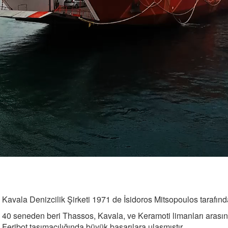
Kavala Denizcilik Şirketi 1971 de İsidoros Mitsopoulos tarafında
40 seneden beri Thassos, Kavala, ve Keramoti limanları arasında 
Feribot taşımacılığında büyük başarılara ulaşmıştır.