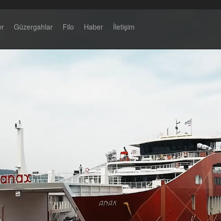
er
Güzergahlar
Filo
Haber
İletişim