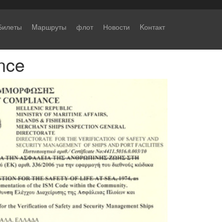
Билеты
Mаршруты
флот
Новости
Kонтакт
nce