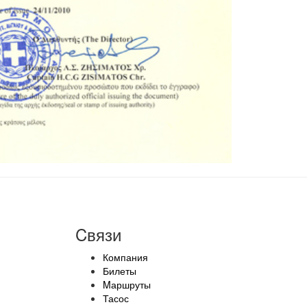
Cвязи
Компания
Билеты
Mаршруты
Тасос